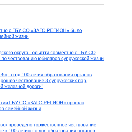
местно с ГБУ СО «ЗАГС-РЕГИОН» было
мейной жизни
дского округа Тольятти совместно с ГБУ СО
 по чествованию юбиляров супружеской жизни
б», в год 100-летия образования органов
прошло чествование 3 супружеских пар,
й железной дороги"
участии ГБУ СО «ЗАГС-РЕГИОН» прошло
ов семейной жизни
шевск проведено торжественное чествование
е к 100-летию со дня образования органов