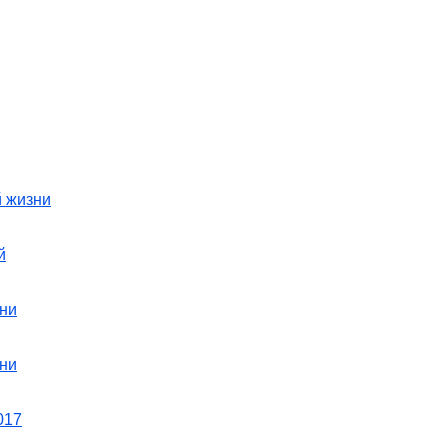
й жизни
й
зни
зни
017