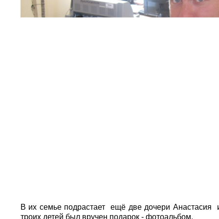
В их семье подрастает ещё две дочери Анастасия и
троих детей был вручен подарок - фотоальбом.