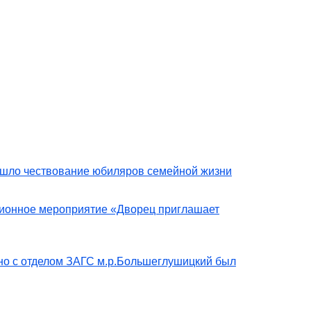
рошло чествование юбиляров семейной жизни
ционное мероприятие «Дворец приглашает
но с отделом ЗАГС м.р.Большеглушицкий был