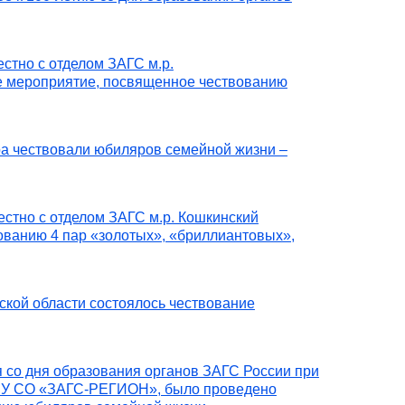
стно с отделом ЗАГС м.р.
е мероприятие, посвященное чествованию
ара чествовали юбиляров семейной жизни –
стно с отделом ЗАГС м.р. Кошкинский
ованию 4 пар «золотых», «бриллиантовых»,
ской области состоялось чествование
я со дня образования органов ЗАГС России при
ГБУ СО «ЗАГС-РЕГИОН», было проведено