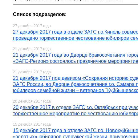
Список подразделов:
27 декабря 2017 года
27 декабря 2017 года в отделе ЗАГС г.о.Кинель сов
проведено торжественное чествование юбиляров се
21 декабря 2017 года
21 декабря 2017 года во Дворце бракосочетания горо
«ЗАГС-Регион» состоялось праздничное мероприятие
21 декабря 2017 года
21 декабря 2017 под девизом «Сохраняя историю суде
ЗАГС России, во Дворце бракосочетания г.о. Самара 
юбиляров семейной жизни – ветеранов "Куйбышевско
20 декабря 2017 года
20 декабря 2017 в отделе ЗАГС г.о. Октябрьск при 
торжественное мероприятие по чествованию юбиляр
15 декабря 2017 года
15 декабря 2017 года в отделе ЗАГС г.о. Новокуйбы
«золотых» юбиляров супружеской жизни, приуроченно